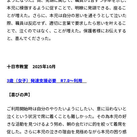
ようになった。尚、発語に関して、職員が1音ずつ手本を示し、
本児に模倣するように促すことで、明瞭に発語できる、座るこ
とが増えた。さらに、本児は自分の思いを通そうとして泣いた
際、職員は反応せず、適切に言葉で要求したら思いを叶えるこ
とで、泣くのではなく、ことが増えた。保護者様にお伝えする
と、喜んでくださった。
十日市教室
2025年10月
3歳（女子）
発達支援必要
R7.8～利用
【喜びの声】
ご利用開始時は自分のやりたいようにしたい、意に沿わないと
泣くという状況で席に着くことも難しかった。その為本児の好
きな活動を見つけるよう努め、朝の会だけに的を絞って着席を
促した。さらに本児の泣きの理由を見極めながら本児の困り感