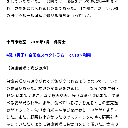
をしていただけた。 公園では、順番を守って遊ぶ様子も見ら
れ、成長を感じられるとの事であった。引き続き、新しい活動
の提供やルール理解に繋がる療育を行っていく。
十日市教室 2026年1月 保育士
4歳（男子）自閉症スペクトラム R7.10～利用
【保護者様：喜びの声】
保護者様から偏食が強くご飯が食べれるようになってほしいと
の要望があった。本児の食事姿を見ると、苦手な食べ物(白米・
野菜)は咀嚼することなく飲み込み、好きな食べ物は咀嚼して食
べる姿が見られた。また、食べている様子を見ると舌の感覚過
敏があることに気づき白米は練結びを持参していただくように
した。また、野菜も小さかったのでスティックのゆで野菜を持
参していただくように保護者様にも協力をして頂いた。食事の