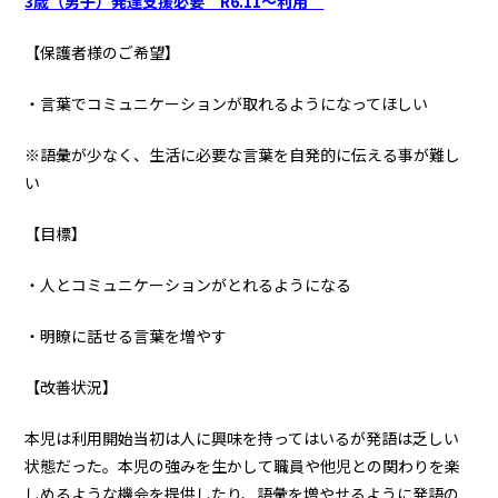
3歳（男子）
発達支援必要
R6.11～利用
【保護者様のご希望】
・言葉でコミュニケーションが取れるようになってほしい
※語彙が少なく、生活に必要な言葉を自発的に伝える事が難し
い
【目標】
・人とコミュニケーションがとれるようになる
・明瞭に話せる言葉を増やす
【改善状況】
本児は利用開始当初は人に興味を持ってはいるが発語は乏しい
状態だった。本児の強みを生かして職員や他児との関わりを楽
しめるような機会を提供したり、語彙を増やせるように発語の