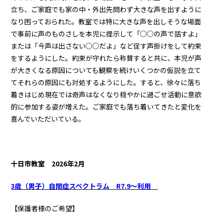
立ち、ご家庭でも家の中・外出先問わず大きな声を出すように
なり困っておられた。教室では特に大きな声を出しそうな場面
で事前に声のものさしを本児に提示して「○○の声で話すよ」
または「今声は出さない○○だよ」など促す声掛けをして約束
をするようにした。約束が守れたら称賛すると共に、本児が声
が大きくなる原因についても観察を続けいくつかの仮説を立て
てそれらの原因にも対処するようにした。すると、徐々に落ち
着きはじめ現在では奇声はなくなり穏やかに過ごせ活動に意欲
的に参加する姿が増えた。ご家庭でも落ち着いてきたと変化を
喜んでいただいている。
十日市教室
2026年2月
3歳（男子）自閉症スペクトラム R7.9～利用
【保護者様のご希望】